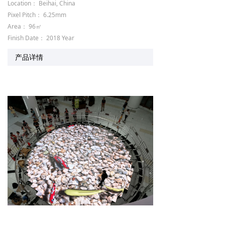
Location： Beihai, China
Pixel Pitch： 6.25mm
Area： 96㎡
Finish Date： 2018 Year
产品详情