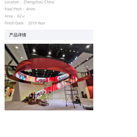
Location： Zhengzhou, China
Pixel Pitch： 4mm
Area： 62㎡
Finish Date： 2019 Year
产品详情